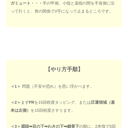
ガミュート・・・
手の甲側、小指と薬指の間を手首側に沿
って行くと、骨の関係でV字になって止まるところです。
【やり方手順】
＜1＞
問題（不安や恐れ）を思い浮かべます。
＜2＞
まず
PR
を15回程度タッピング、または
圧通領域（
基
本は左側
）
を15回程度さすります。
＜3＞
眉頭➡︎目の下➡︎わきの下➡︎鎖骨下
の順に、2本指で5回