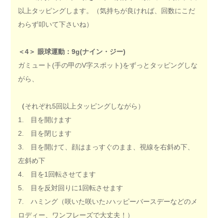
以上タッピングします。（気持ちが良ければ、回数にこだ
わらず叩いて下さいね）
＜4＞
眼球運動：9g(ナイン・ジー)
ガミュート(手の甲のV字スポット)をずっとタッピングしな
がら、
（
それぞれ5回以上タッピングしながら）
1. 目を開けます
2. 目を閉じます
3. 目を開けて、顔はまっすぐのまま、視線を右斜め下、
左斜め下
4. 目を1回転させてます
5. 目を反対回りに1回転させます
7. ハミング（咲いた咲いた♪ハッピーバースデーなどのメ
ロディー、ワンフレーズで大丈夫！）