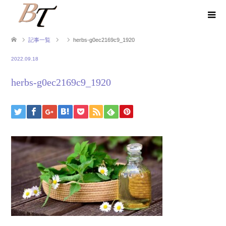
記事一覧
herbs-g0ec2169c9_1920
2022.09.18
herbs-g0ec2169c9_1920