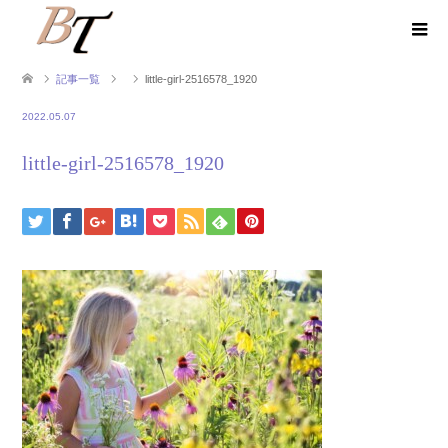
記事一覧
little-girl-2516578_1920
2022.05.07
little-girl-2516578_1920